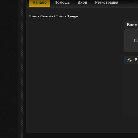
Начало
Помощь
Вход
Регистрация
Тойота Секвойя / Тойота Тундра
Вним
П
В