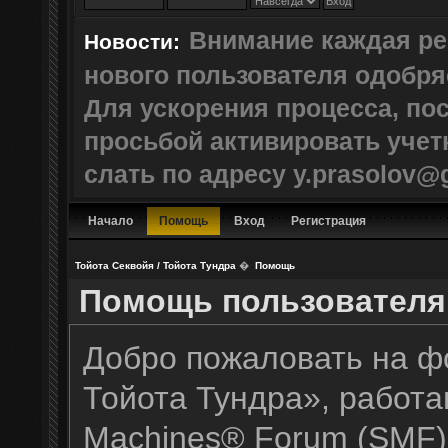
Внимание каждая ре
Новости:
нового пользователя одобр
Для ускорения процесса, по
просьбой активировать учет
слать по адресу y.prasolov@
Начало
Помощь
Вход
Регистрация
Тойота Секвойя / Тойота Тундра
�
Помощь
Помощь пользовател
Добро пожаловать на ф
Тойота Тундра», работ
Machines® Forum (SMF)