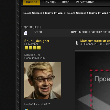
Начало
Помощь
Вход
Регистрация
Тойота Секвойя / Тойота Тундра
�
Тойота Секвойя / Тойота Тундра I 
Страницы: [
1
]
Автор
Тема: Момент затяжки свеч
Shurik_designer
Момент затяжки св
Sr. Member
«
:
Ноябрь 29, 2024, 03:
Карма: +7/-0
Сообщений: 296
Баобаб Limited, 2002