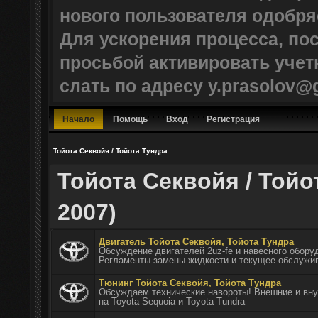
нового пользователя одобр
Для ускорения процесса, по
просьбой активировать учет
слать по адресу y.prasolov@
Начало
Помощь
Вход
Регистрация
Тойота Секвойя / Тойота Тундра
Тойота Секвойя / Тойот
2007)
Двигатель Тойота Секвойя, Тойота Тундра
Обсуждение двигателей 2uz-fe и навесного обору
Регламенты замены жидкости и текущее обслужив
Тюнинг Тойота Секвойя, Тойота Тундра
Обсуждаем технические навороты! Внешние и вну
на Toyota Sequoia и Toyota Tundra