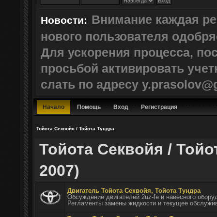
Внимание каждая ре
Новости:
нового пользователя одобр
Для ускорения процесса, по
просьбой активировать учет
слать по адресу y.prasolov@
Начало
Помощь
Вход
Регистрация
Тойота Секвойя / Тойота Тундра
Тойота Секвойя / Тойот
2007)
Двигатель Тойота Секвойя, Тойота Тундра
Обсуждение двигателей 2uz-fe и навесного обору
Регламенты замены жидкости и текущее обслужив