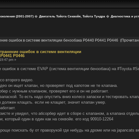
поколения (2001-2007)
�
Двигатель Тойота Секвойя, Тойота Тундра
�
Диагностика и ус
нение ошибок в системе вентиляции бензобака P0440 P0441 P0446 (Прочитан
странение ошибок в системе вентиляции
 P0441 P0446
19:47 pm »
е ошибок в системе EVAP (система вентиляции бензобака) на #Toyota #Seq
со второго видео.
део он ищет клапан, но проверяет под капотом не те клапана.
рбер с нужным клапаном, проверяет его и он не работает.
апаской. То есть надо опустить вниз колесо запаски и тестировать клап
 должен клацать. если не клацает, значит клапан умер.
работает.
зисте и увидел, что абсорбер идет в сборе с клапаном, а клапана отдел
и, который один в один как на секвойе. его код 90910-12264
проще поискать бу от праворукой где нибудь на дроме или на japancats 