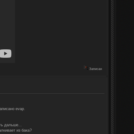
Записан
аписано evap.
ть дальше...
алкивает из бака?