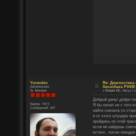
Yurandex
Re: Диагностика
бензобака P0440
Administrator
Sr. Member
«
Ответ #3 :
Август 1
Добрый день! добро п
Карма: +9/-0
Я бы начал не с того к
Сообщений: 347
найти сначала со стор
и от этого штуцера пр
пройдись по этой трасс
если не найдешь снято
кстати.. после поездо