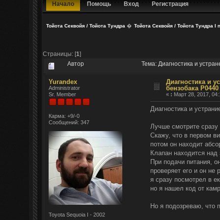
Начало
Помощь
Вход
Регистрация
Тойота Секвойя / Тойота Тундра
�
Тойота Секвойя / Тойота Тундра I 
Страницы: [
1
]
Автор
Тема: Диагностика и устра
Yurandex
Диагностика и у
бензобака P0440
Administrator
Sr. Member
«
:
Март 28, 2017, 04:
Диагностика и устрани
Карма: +9/-0
Сообщений: 347
Лучше смотрите сразу 
Скажу, что в первом ви
потом он находит абсо
Клапан находится над з
При подачи питания, он
проверяет его и он не 
я сразу посмотрел в ек
но я нашел код от камр
Но я подозреваю, что 
Toyota Sequoia I - 2002