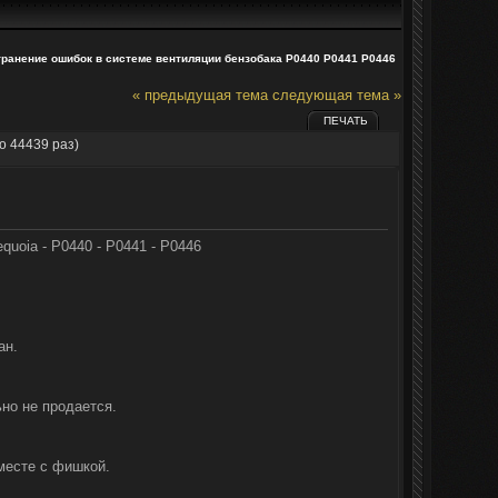
транение ошибок в системе вентиляции бензобака P0440 P0441 P0446
« предыдущая тема
следующая тема »
ПЕЧАТЬ
о 44439 раз)
uoia - P0440 - P0441 - P0446
ан.
ьно не продается.
вместе с фишкой.