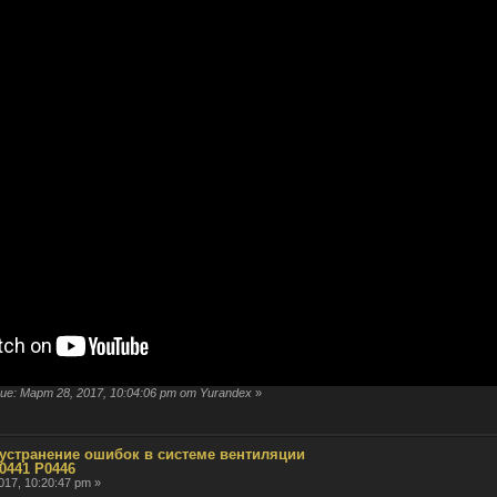
е: Март 28, 2017, 10:04:06 pm от Yurandex
»
 устранение ошибок в системе вентиляции
0441 P0446
017, 10:20:47 pm »