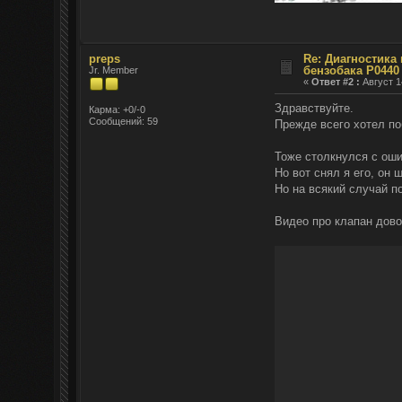
preps
Re: Диагностика
бензобака P0440
Jr. Member
«
Ответ #2 :
Август 1
Здравствуйте.
Карма: +0/-0
Сообщений: 59
Прежде всего хотел по
Тоже столкнулся с оши
Но вот снял я его, он
Но на всякий случай п
Видео про клапан дово