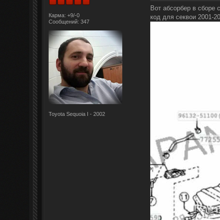
Вот абсорбер в сборе 
Карма: +9/-0
код для секвои 2001-2
Сообщений: 347
Toyota Sequoia I - 2002