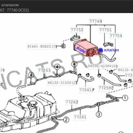
с клапаном
007: 77740-0C011