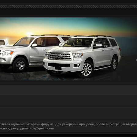
ряется администраторами форума. Для ускорения процесса, после регистрации отправ
ть по адресу y.prasolov@gmail.com