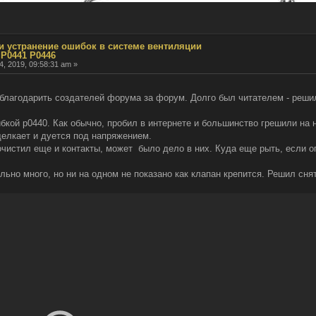
 и устранение ошибок в системе вентиляции
 P0441 P0446
4, 2019, 09:58:31 am »
благодарить создателей форума за форум. Долго был читателем - решил
бкой p0440. Как обычно, пробил в интернете и большинство грешили на 
 щелкает и дуется под напряжением.
очистил еще и контакты, может было дело в них. Куда еще рыть, если о
льно много, но ни на одном не показано как клапан крепится. Решил сня