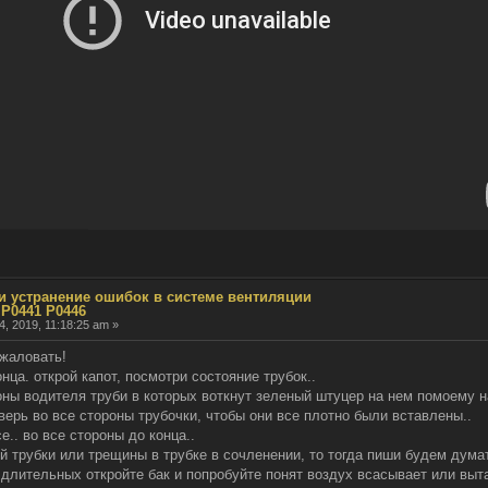
 и устранение ошибок в системе вентиляции
 P0441 P0446
4, 2019, 11:18:25 am »
ожаловать!
онца. открой капот, посмотри состояние трубок..
оны водителя труби в которых воткнут зеленый штуцер на нем помоему н
оверь во все стороны трубочки, чтобы они все плотно были вставлены..
е.. во все стороны до конца..
й трубки или трещины в трубке в сочленении, то тогда пиши будем дума
к длительных откройте бак и попробуйте понят воздух всасывает или выт