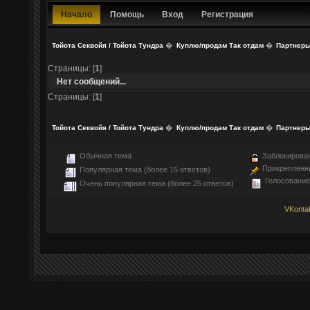
Начало
Помощь
Вход
Регистрация
Тойота Секвойя / Тойота Тундра
�
Куплю/продам Так отдам
�
Партнеры
Страницы: [
1
]
Нет сообщений...
Страницы: [
1
]
Тойота Секвойя / Тойота Тундра
�
Куплю/продам Так отдам
�
Партнеры
Обычная тема
Заблокирова
Прикрепленн
Популярная тема (более 15 ответов)
Голосование
Очень популярная тема (более 25 ответов)
VKonta