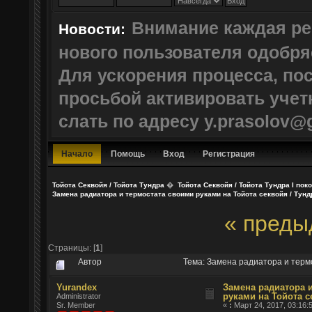
Внимание каждая ре
Новости:
нового пользователя одобр
Для ускорения процесса, по
просьбой активировать учет
слать по адресу y.prasolov@
Начало
Помощь
Вход
Регистрация
Тойота Секвойя / Тойота Тундра
�
Тойота Секвойя / Тойота Тундра I пок
Замена радиатора и термостата своими руками на Тойота секвойя / Тунд
« преды
Страницы: [
1
]
Автор
Тема: Замена радиатора и термо
Yurandex
Замена радиатора 
руками на Тойота с
Administrator
Sr. Member
«
:
Март 24, 2017, 03:16: