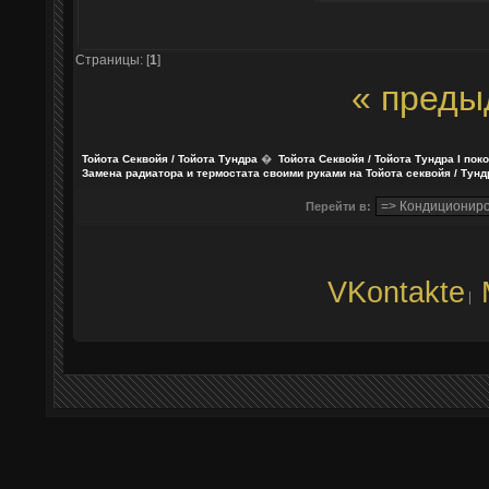
Страницы: [
1
]
« преды
Тойота Секвойя / Тойота Тундра
�
Тойота Секвойя / Тойота Тундра I пок
Замена радиатора и термостата своими руками на Тойота секвойя / Тунд
Перейти в:
VKontakte