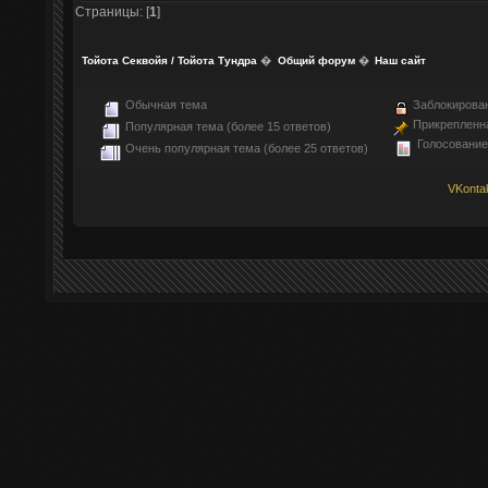
Страницы: [
1
]
Тойота Секвойя / Тойота Тундра
�
Общий форум
�
Наш сайт
Обычная тема
Заблокирова
Прикрепленн
Популярная тема (более 15 ответов)
Голосование
Очень популярная тема (более 25 ответов)
VKonta