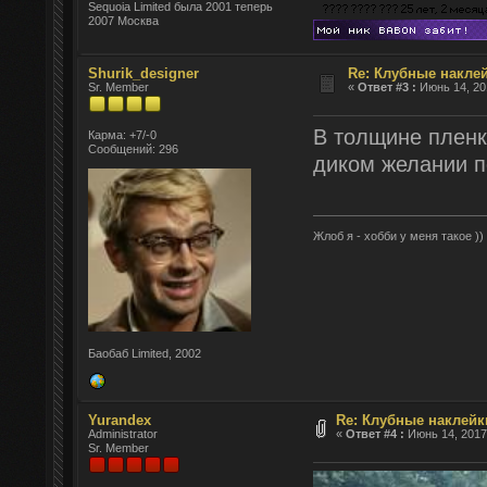
Sequoia Limited была 2001 теперь
2007 Москва
Shurik_designer
Re: Клубные наклей
Sr. Member
«
Ответ #3 :
Июнь 14, 201
В толщине пленк
Карма: +7/-0
Сообщений: 296
диком желании по
Жлоб я - хобби у меня такое ))
Баобаб Limited, 2002
Yurandex
Re: Клубные наклейк
Administrator
«
Ответ #4 :
Июнь 14, 2017,
Sr. Member