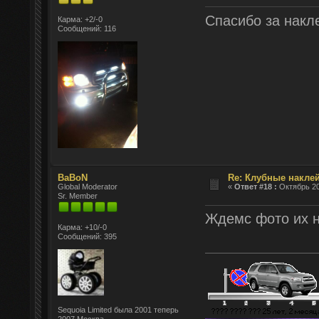
Спасибо за накл
Карма: +2/-0
Сообщений: 116
BaBoN
Re: Клубные наклей
Global Moderator
«
Ответ #18 :
Октябрь 20
Sr. Member
Ждемс фото их 
Карма: +10/-0
Сообщений: 395
Sequoia Limited была 2001 теперь
2007 Москва