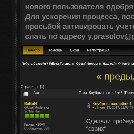
нового пользователя одобр
Для ускорения процесса, по
просьбой активировать учет
слать по адресу y.prasolov@
Начало
Помощь
Вход
Регистрация
Тойота Секвойя / Тойота Тундра
�
Общий форум
�
Наш сайт
�
Клубные
« преды
Страницы: [
1
]
Автор
Тема: Клубные наклейки ! (Проч
BaBoN
Клубные наклейки !
Global Moderator
«
:
Июнь 13, 2017, 11:07:49
Sr. Member
Сделали пробную
Карма: +10/-0
"своих"
Сообщений: 395