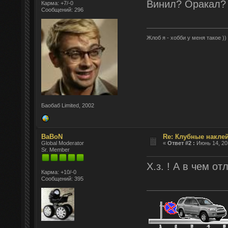
Винил? Оракал?
Карма: +7/-0
Сообщений: 296
Жлоб я - хобби у меня такое ))
Баобаб Limited, 2002
BaBoN
Re: Клубные наклей
Global Moderator
«
Ответ #2 :
Июнь 14, 201
Sr. Member
Х.з. ! А в чем от
Карма: +10/-0
Сообщений: 395