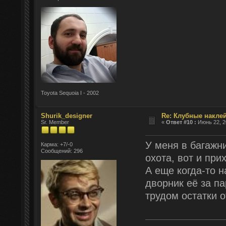
Toyota Sequoia I - 2002
Shurik_designer
Re: Клубные наклей
Sr. Member
«
Ответ #10 :
Июнь 22, 2
У меня в багажни
Карма: +7/-0
Сообщений: 296
охота, вот и при
А еще когда-то н
дворник её за п
трудом остатки 