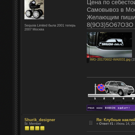
Цена по себесто
Самовывоз в Мос
Желающим пишите
8(9О3)5О67О3О
Sequoia Limited была 2001 теперь
2007 Москва
IMG-20170602-WA0031.jpg
(1
Shurik_designer
Re: Клубные наклей
Sr. Member
«
Ответ #1 :
Июнь 14, 201