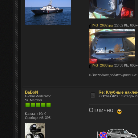
IMG_2682.jpg
(22.62 КБ, 600x
IMG_2683.jpg
(23.38 КБ, 600x
«
Последнее редактирование: О
BaBoN
Re: Клубные наклей
Global Moderator
«
Ответ #23 :
Октябрь 29
Sr. Member
Отлично
Карма: +10/-0
Сообщений: 395