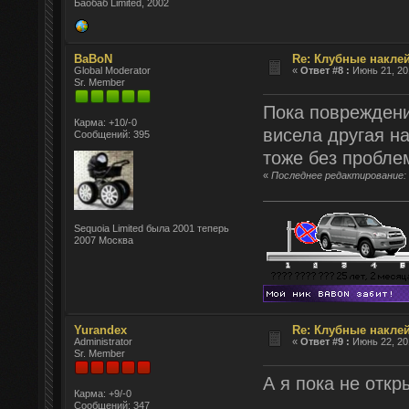
Баобаб Limited, 2002
BaBoN
Re: Клубные наклей
Global Moderator
«
Ответ #8 :
Июнь 21, 201
Sr. Member
Пока повреждений
Карма: +10/-0
висела другая на
Сообщений: 395
тоже без проблем
«
Последнее редактирование: 
Sequoia Limited была 2001 теперь
2007 Москва
Yurandex
Re: Клубные наклей
Administrator
«
Ответ #9 :
Июнь 22, 201
Sr. Member
А я пока не отк
Карма: +9/-0
Сообщений: 347