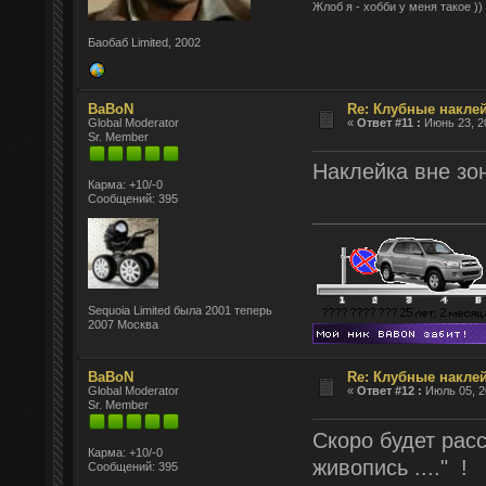
Жлоб я - хобби у меня такое ))
Баобаб Limited, 2002
BaBoN
Re: Клубные наклей
Global Moderator
«
Ответ #11 :
Июнь 23, 20
Sr. Member
Наклейка вне зо
Карма: +10/-0
Сообщений: 395
Sequoia Limited была 2001 теперь
2007 Москва
BaBoN
Re: Клубные наклей
Global Moderator
«
Ответ #12 :
Июль 05, 2
Sr. Member
Скоро будет расс
Карма: +10/-0
живопись ...." !
Сообщений: 395