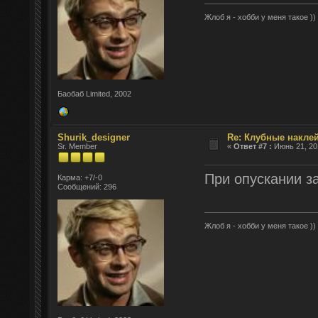
Жлоб я - хобби у меня такое ))
Баобаб Limited, 2002
Shurik_designer
Re: Клубные наклей
Sr. Member
«
Ответ #7 :
Июнь 21, 201
При опускании з
Карма: +7/-0
Сообщений: 296
Жлоб я - хобби у меня такое ))