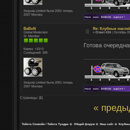
Sequoia Limited была 2001 теперь
2007 Москва
BaBoN
Re: Клубные наклей
Global Moderator
«
Ответ #24 :
Октябрь 09
Sr. Member
Готова очередна
Карма: +10/-0
Сообщений: 395
Sequoia Limited была 2001 теперь
2007 Москва
Страницы: [
1
]
« преды
Тойота Секвойя / Тойота Тундра
�
Общий форум
�
Наш сайт
�
Клубные