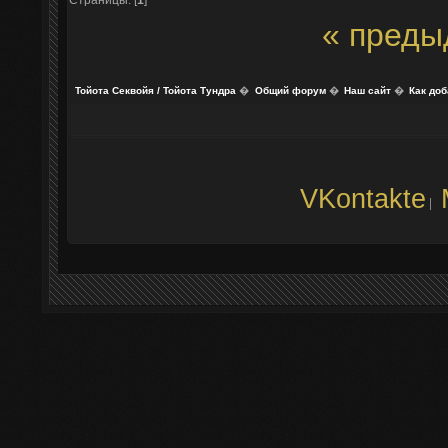
« преды
Тойота Секвойя / Тойота Тундра
�
Общий форум
�
Наш сайт
�
Как до
VKontakte