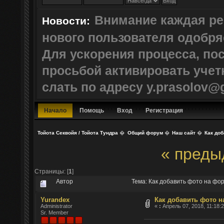
Внимание каждая ре
Новости:
нового пользователя одобр
Для ускорения процесса, по
просьбой активировать учет
слать по адресу y.prasolov@
Начало
Помощь
Вход
Регистрация
Тойота Секвойя / Тойота Тундра
�
Общий форум
�
Наш сайт
�
Как до
« преды
Страницы: [
1
]
Автор
Тема: Как добавить фото на фо
Yurandex
Как добавить фото 
Administrator
«
:
Апрель 07, 2018, 11:18:
Sr. Member