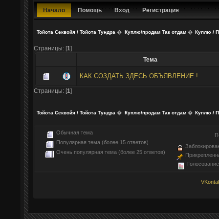
Начало
Помощь
Вход
Регистрация
Тойота Секвойя / Тойота Тундра
�
Куплю/продам Так отдам
�
Куплю / П
Страницы: [
1
]
Тема
КАК СОЗДАТЬ ЗДЕСЬ ОБЪЯВЛЕНИЕ !
Страницы: [
1
]
Тойота Секвойя / Тойота Тундра
�
Куплю/продам Так отдам
�
Куплю / П
Обычная тема
П
Популярная тема (более 15 ответов)
Заблокирова
Очень популярная тема (более 25 ответов)
Прикрепленн
Голосование
VKonta